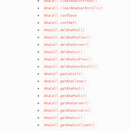
AhaCell.clearAhaSvcProvs()
AhaCell.clearAhaUserEnrolls()
AhaCell.confbase
AhaCell.confdefs
AhaCell.delAhaPool()
AhaCell.delAhaPoolSvc()
AhaCell.delAhaServer()
AhaCell.delAhaSvc()
AhaCell.delAhaSvcProv()
AhaCell.delAhaUserEnroll()
AhaCell.genCaCert()
AhaCell.getAhaClone()
AhaCell.getAhaPool()
AhaCell.getAhaPools()
AhaCell.getAhaServer()
AhaCell.getAhaServers()
AhaCell.getAhaSvc()
AhaCell.getAhaSvcClient()