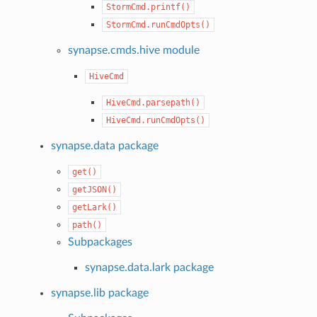
StormCmd.printf()
StormCmd.runCmdOpts()
synapse.cmds.hive module
HiveCmd
HiveCmd.parsepath()
HiveCmd.runCmdOpts()
synapse.data package
get()
getJSON()
getLark()
path()
Subpackages
synapse.data.lark package
synapse.lib package