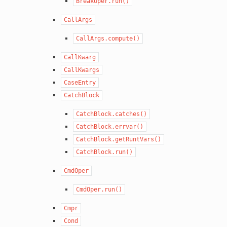
BreakOper.run()
CallArgs
CallArgs.compute()
CallKwarg
CallKwargs
CaseEntry
CatchBlock
CatchBlock.catches()
CatchBlock.errvar()
CatchBlock.getRuntVars()
CatchBlock.run()
CmdOper
CmdOper.run()
Cmpr
Cond