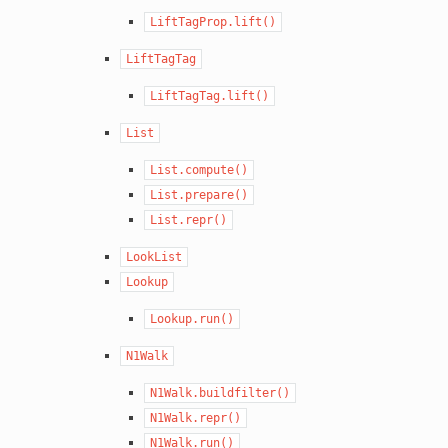
LiftTagProp.lift()
LiftTagTag
LiftTagTag.lift()
List
List.compute()
List.prepare()
List.repr()
LookList
Lookup
Lookup.run()
N1Walk
N1Walk.buildfilter()
N1Walk.repr()
N1Walk.run()