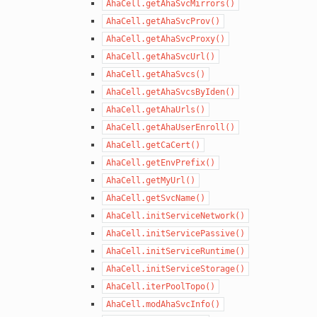
AhaCell.getAhaSvcMirrors()
AhaCell.getAhaSvcProv()
AhaCell.getAhaSvcProxy()
AhaCell.getAhaSvcUrl()
AhaCell.getAhaSvcs()
AhaCell.getAhaSvcsByIden()
AhaCell.getAhaUrls()
AhaCell.getAhaUserEnroll()
AhaCell.getCaCert()
AhaCell.getEnvPrefix()
AhaCell.getMyUrl()
AhaCell.getSvcName()
AhaCell.initServiceNetwork()
AhaCell.initServicePassive()
AhaCell.initServiceRuntime()
AhaCell.initServiceStorage()
AhaCell.iterPoolTopo()
AhaCell.modAhaSvcInfo()