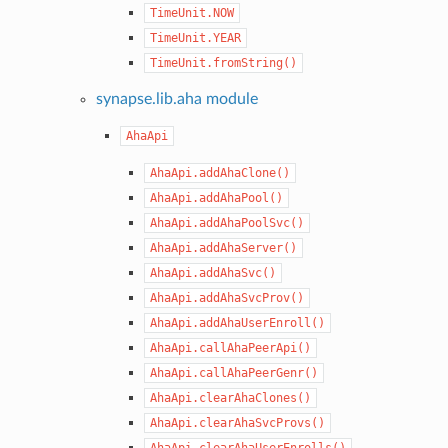
TimeUnit.NOW
TimeUnit.YEAR
TimeUnit.fromString()
synapse.lib.aha module
AhaApi
AhaApi.addAhaClone()
AhaApi.addAhaPool()
AhaApi.addAhaPoolSvc()
AhaApi.addAhaServer()
AhaApi.addAhaSvc()
AhaApi.addAhaSvcProv()
AhaApi.addAhaUserEnroll()
AhaApi.callAhaPeerApi()
AhaApi.callAhaPeerGenr()
AhaApi.clearAhaClones()
AhaApi.clearAhaSvcProvs()
AhaApi.clearAhaUserEnrolls()