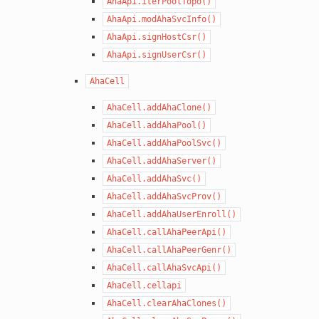
AhaApi.iterPoolTopo()
AhaApi.modAhaSvcInfo()
AhaApi.signHostCsr()
AhaApi.signUserCsr()
AhaCell
AhaCell.addAhaClone()
AhaCell.addAhaPool()
AhaCell.addAhaPoolSvc()
AhaCell.addAhaServer()
AhaCell.addAhaSvc()
AhaCell.addAhaSvcProv()
AhaCell.addAhaUserEnroll()
AhaCell.callAhaPeerApi()
AhaCell.callAhaPeerGenr()
AhaCell.callAhaSvcApi()
AhaCell.cellapi
AhaCell.clearAhaClones()