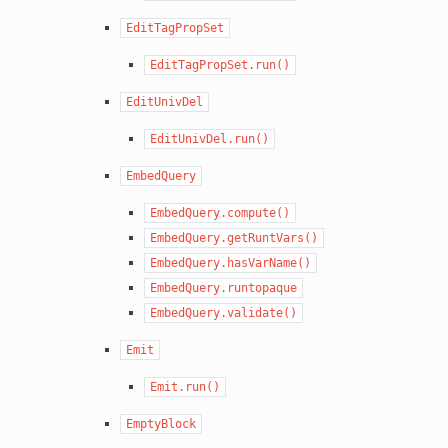
EditTagPropSet
EditTagPropSet.run()
EditUnivDel
EditUnivDel.run()
EmbedQuery
EmbedQuery.compute()
EmbedQuery.getRuntVars()
EmbedQuery.hasVarName()
EmbedQuery.runtopaque
EmbedQuery.validate()
Emit
Emit.run()
EmptyBlock