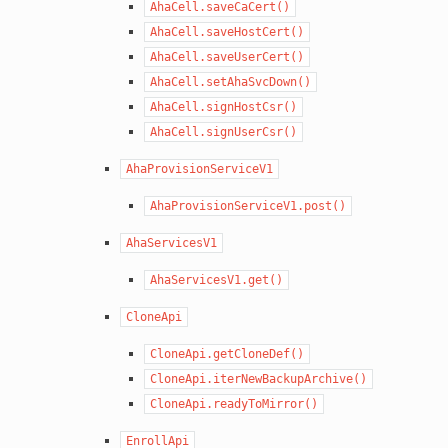
AhaCell.saveCaCert()
AhaCell.saveHostCert()
AhaCell.saveUserCert()
AhaCell.setAhaSvcDown()
AhaCell.signHostCsr()
AhaCell.signUserCsr()
AhaProvisionServiceV1
AhaProvisionServiceV1.post()
AhaServicesV1
AhaServicesV1.get()
CloneApi
CloneApi.getCloneDef()
CloneApi.iterNewBackupArchive()
CloneApi.readyToMirror()
EnrollApi