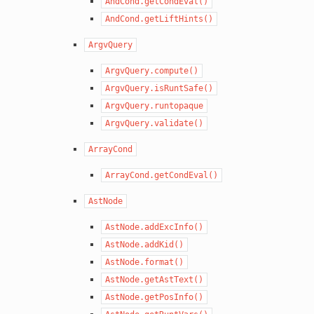
AndCond.getCondEval()
AndCond.getLiftHints()
ArgvQuery
ArgvQuery.compute()
ArgvQuery.isRuntSafe()
ArgvQuery.runtopaque
ArgvQuery.validate()
ArrayCond
ArrayCond.getCondEval()
AstNode
AstNode.addExcInfo()
AstNode.addKid()
AstNode.format()
AstNode.getAstText()
AstNode.getPosInfo()