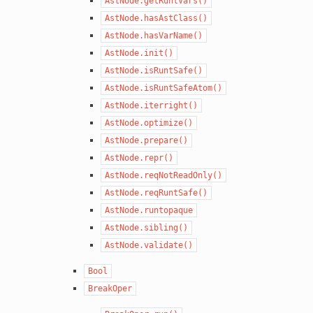
AstNode.getRuntVars()
AstNode.hasAstClass()
AstNode.hasVarName()
AstNode.init()
AstNode.isRuntSafe()
AstNode.isRuntSafeAtom()
AstNode.iterright()
AstNode.optimize()
AstNode.prepare()
AstNode.repr()
AstNode.reqNotReadOnly()
AstNode.reqRuntSafe()
AstNode.runtopaque
AstNode.sibling()
AstNode.validate()
Bool
BreakOper