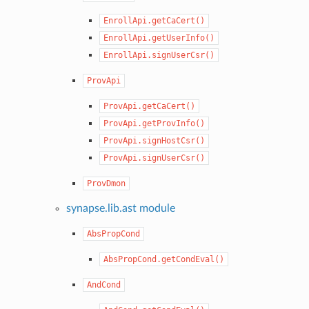
EnrollApi.getCaCert()
EnrollApi.getUserInfo()
EnrollApi.signUserCsr()
ProvApi
ProvApi.getCaCert()
ProvApi.getProvInfo()
ProvApi.signHostCsr()
ProvApi.signUserCsr()
ProvDmon
synapse.lib.ast module
AbsPropCond
AbsPropCond.getCondEval()
AndCond