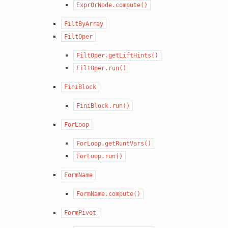
ExprOrNode.compute()
FiltByArray
FiltOper
FiltOper.getLiftHints()
FiltOper.run()
FiniBlock
FiniBlock.run()
ForLoop
ForLoop.getRuntVars()
ForLoop.run()
FormName
FormName.compute()
FormPivot