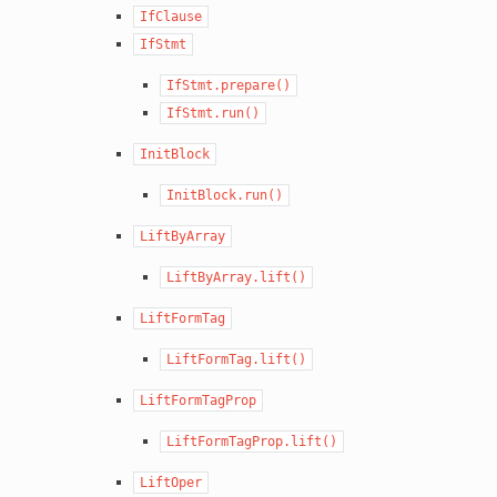
IfClause
IfStmt
IfStmt.prepare()
IfStmt.run()
InitBlock
InitBlock.run()
LiftByArray
LiftByArray.lift()
LiftFormTag
LiftFormTag.lift()
LiftFormTagProp
LiftFormTagProp.lift()
LiftOper