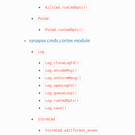
KillCmd.runCmdOpts()
PsCmd
PsCmd.runCmdOpts()
synapse.cmds.cortex module
Log
Log.closeLogFd()
Log.encodeMsg()
Log.onStormMesg()
Log.openLogFd()
Log.queueLoop()
Log.runCmdOpts()
Log.save()
StormCmd
StormCmd.editformat_enums