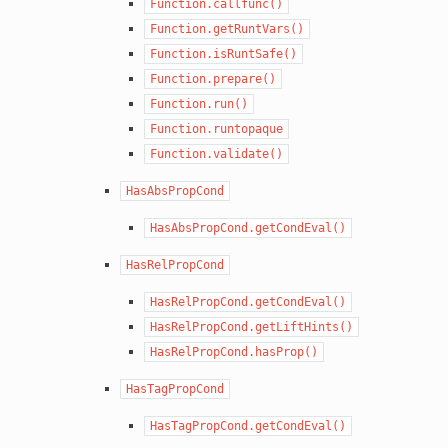
Function.callfunc()
Function.getRuntVars()
Function.isRuntSafe()
Function.prepare()
Function.run()
Function.runtopaque
Function.validate()
HasAbsPropCond
HasAbsPropCond.getCondEval()
HasRelPropCond
HasRelPropCond.getCondEval()
HasRelPropCond.getLiftHints()
HasRelPropCond.hasProp()
HasTagPropCond
HasTagPropCond.getCondEval()